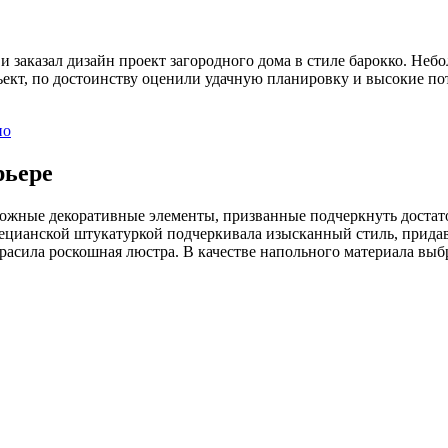
и заказал дизайн проект загородного дома в стиле барокко. Не
ъект, по достоинству оценили удачную планировку и высокие по
ио
рьере
ложные декоративные элементы, призванные подчеркнуть достат
цианской штукатуркой подчеркивала изысканный стиль, придав
расила роскошная люстра. В качестве напольного материала выб