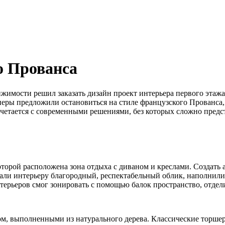
о Прованса
ижимости решил заказать дизайн проект интерьера первого этажа
неры предложили остановиться на стиле французского Прованса
етается с современными решениями, без которых сложно предст
которой расположена зона отдыха с диваном и креслами. Создать
ли интерьеру благородный, респектабельный облик, наполнили 
терьеров смог зонировать с помощью балок пространство, отдел
ом, выполненными из натурального дерева. Классические торш