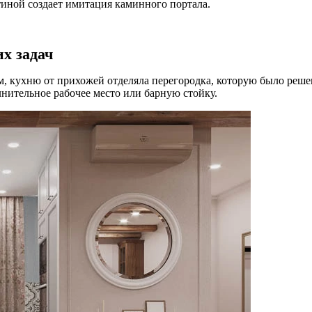
иной создает имитация каминного портала.
х задач
м, кухню от прихожей отделяла перегородка, которую было реш
нительное рабочее место или барную стойку.