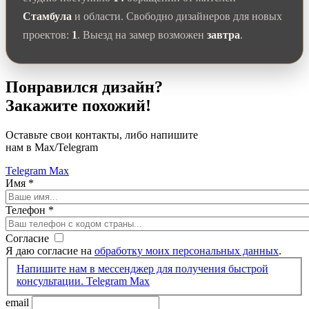
Стамбула
и области. Свободно дизайнеров для новых
проектов:
1
. Выезд на замер возможен
завтра
.
Понравился дизайн?
Закажите похожий!
Оставьте свои контакты, либо напишите
нам в Max/Telegram
Telegram
Max
Имя
*
Телефон
*
Согласие
Я даю согласие на
обработку моих персональных данных
.
Напишите нам в мессенджер для получения быстрой
консультации.
Telegram
Max
email