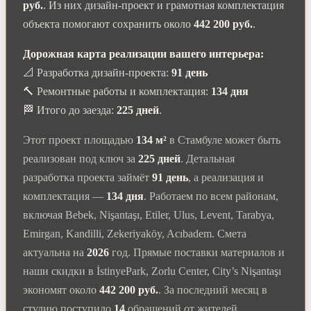
руб.
. Из них дизайн-проект и грамотная комплектация
объекта помогают сохранить около
442 200 руб.
.
Дорожная карта реализации вашего интерьера:
📐 Разработка дизайн-проекта:
91 день
🔨 Ремонтные работы и комплектация:
134 дня
🏁 Итого до заезда:
225 дней
.
Этот проект площадью
134 м²
в Стамбуле может быть
реализован под ключ за
225 дней
. Детальная
разработка проекта займёт
91 день
, а реализация и
комплектация —
134 дня
. Работаем по всем районам,
включая Bebek, Nişantaşı, Etiler, Ulus, Levent, Tarabya,
Emirgan, Kandilli, Zekeriyaköy, Acıbadem. Смета
актуальна на
2026
год. Прямые поставки материалов и
наши скидки в İstinyePark, Zorlu Center, City’s Nişantaşı
экономят около
442 200 руб.
. За последний месяц в
студию поступило
14
обращений от жителей