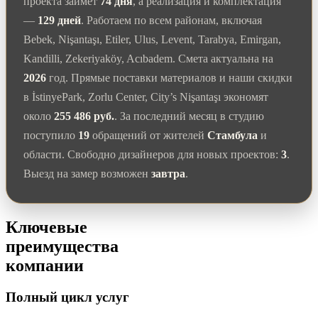
проекта займёт
74 дня
, а реализация и комплектация
—
129 дней
. Работаем по всем районам, включая
Bebek, Nişantaşı, Etiler, Ulus, Levent, Tarabya, Emirgan,
Kandilli, Zekeriyaköy, Acıbadem. Смета актуальна на
2026
год. Прямые поставки материалов и наши скидки
в İstinyePark, Zorlu Center, City’s Nişantaşı экономят
около
255 486 руб.
. За последний месяц в студию
поступило
19
обращений от жителей
Стамбула
и
области. Свободно дизайнеров для новых проектов:
3
.
Выезд на замер возможен
завтра
.
Ключевые
преимущества
компании
Полный цикл услуг