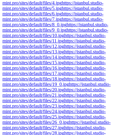
mint.pro/sites/default/files/4.jpg
https://istanbul.studio-
mint.pro/sites/default/files/5.jpg
https://istanbul.studio-
mint.pro/sites/default/files/6.jpg
https://istanbul.studio-
mint.pro/sites/default/files/7.jpg
https://istanbul.studio-
mint.pro/sites/default/files/8_0.jpg
https://istanbul.studio-
mint.pro/sites/default/files/9_0.jpg
https://istanbul.studio-
mint.pro/sites/default/files/10.jpg
https://istanbul.studio-
mint.pro/sites/default/files/11.jpg
https://istanbul.studio-
mint.pro/sites/default/files/12.jpg
https://istanbul.studio-
mint.pro/sites/default/files/13.jpg
https://istanbul.studio-
mint.pro/sites/default/files/14.jpg
https://istanbul.studio-
mint.pro/sites/default/files/15.jpg
https://istanbul.studio-
mint.pro/sites/default/files/16.jpg
https://istanbul.studio-
mint.pro/sites/default/files/17.jpg
https://istanbul.studio-
mint.pro/sites/default/files/18.jpg
https://istanbul.studio-
mint.pro/sites/default/files/19_0.jpg
https://istanbul.studio-
mint.pro/sites/default/files/20.jpg
https://istanbul.studio-
mint.pro/sites/default/files/21.jpg
https://istanbul.studio-
mint.pro/sites/default/files/22.jpg
https://istanbul.studio-
mint.pro/sites/default/files/23.jpg
https://istanbul.studio-
mint.pro/sites/default/files/24.jpg
https://istanbul.studio-
mint.pro/sites/default/files/25.jpg
https://istanbul.studio-
mint.pro/sites/default/files/26_0.jpg
https://istanbul.studio-
mint.pro/sites/default/files/27.jpg
https://istanbul.studio-
mint.pro/sites/default/files/28.jpg
https://istanbul.studio-