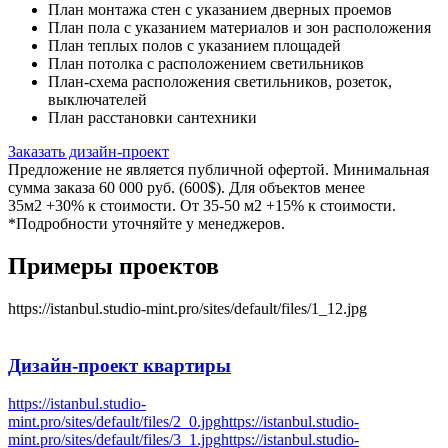
План монтажа стен с указанием дверных проемов
План пола с указанием материалов и зон расположения
План теплых полов с указанием площадей
План потолка с расположением светильников
План-схема расположения светильников, розеток,
выключателей
План расстановки сантехники
Заказать дизайн-проект
Предложение не является публичной офертой. Минимальная
сумма заказа 60 000 руб. (600$). Для объектов менее
35м2 +30% к стоимости. От 35-50 м2 +15% к стоимости.
*Подробности уточняйте у менеджеров.
Примеры проектов
https://istanbul.studio-mint.pro/sites/default/files/1_12.jpg
Дизайн-проект
квартиры
https://istanbul.studio-
mint.pro/sites/default/files/2_0.jpg
https://istanbul.studio-
mint.pro/sites/default/files/3_1.jpg
https://istanbul.studio-