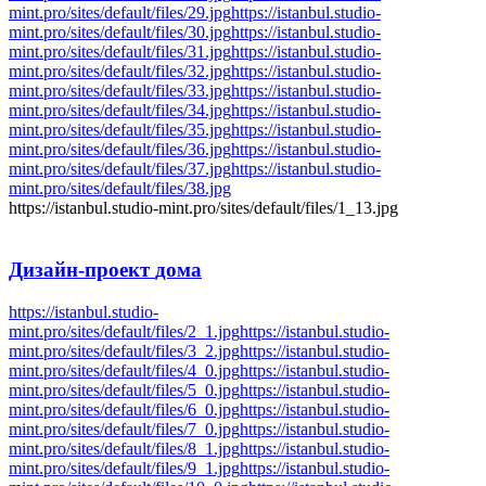
mint.pro/sites/default/files/29.jpg
https://istanbul.studio-
mint.pro/sites/default/files/30.jpg
https://istanbul.studio-
mint.pro/sites/default/files/31.jpg
https://istanbul.studio-
mint.pro/sites/default/files/32.jpg
https://istanbul.studio-
mint.pro/sites/default/files/33.jpg
https://istanbul.studio-
mint.pro/sites/default/files/34.jpg
https://istanbul.studio-
mint.pro/sites/default/files/35.jpg
https://istanbul.studio-
mint.pro/sites/default/files/36.jpg
https://istanbul.studio-
mint.pro/sites/default/files/37.jpg
https://istanbul.studio-
mint.pro/sites/default/files/38.jpg
https://istanbul.studio-mint.pro/sites/default/files/1_13.jpg
Дизайн-проект
дома
https://istanbul.studio-
mint.pro/sites/default/files/2_1.jpg
https://istanbul.studio-
mint.pro/sites/default/files/3_2.jpg
https://istanbul.studio-
mint.pro/sites/default/files/4_0.jpg
https://istanbul.studio-
mint.pro/sites/default/files/5_0.jpg
https://istanbul.studio-
mint.pro/sites/default/files/6_0.jpg
https://istanbul.studio-
mint.pro/sites/default/files/7_0.jpg
https://istanbul.studio-
mint.pro/sites/default/files/8_1.jpg
https://istanbul.studio-
mint.pro/sites/default/files/9_1.jpg
https://istanbul.studio-