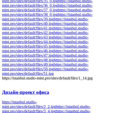
mint.pro/sites/default/files/35_0.jpg
https://istanbul.studio-
mint.pro/sites/default/files/36_0.jpg
https://istanbul.studio-
mint.pro/sites/default/files/37_0.jpg
https://istanbul.studio-
mint.pro/sites/default/files/38_0.jpg
https://istanbul.studio-
mint.pro/sites/default/files/39.jpg
https://istanbul.studio-
mint.pro/sites/default/files/40.jpg
https://istanbul.studio-
mint.pro/sites/default/files/41.jpg
https://istanbul.studio-
mint.pro/sites/default/files/42.jpg
https://istanbul.studio-
mint.pro/sites/default/files/43.jpg
https://istanbul.studio-
mint.pro/sites/default/files/44.jpg
https://istanbul.studio-
mint.pro/sites/default/files/45.jpg
https://istanbul.studio-
mint.pro/sites/default/files/46.jpg
https://istanbul.studio-
mint.pro/sites/default/files/47.jpg
https://istanbul.studio-
mint.pro/sites/default/files/48.jpg
https://istanbul.studio-
mint.pro/sites/default/files/49.jpg
https://istanbul.studio-
mint.pro/sites/default/files/50.jpg
https://istanbul.studio-
mint.pro/sites/default/files/51.jpg
https://istanbul.studio-mint.pro/sites/default/files/1_14.jpg
Дизайн-проект
офиса
https://istanbul.studio-
mint.pro/sites/default/files/2_2.jpg
https://istanbul.studio-
mint.pro/sites/default/files/3_4.jpg
https://istanbul.studio-